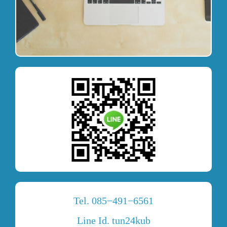
Tel.
085
−
491
−
6561
Line Id. tun
24
kub