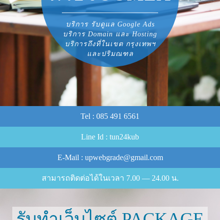
บริการ รับดูแล Google Ads
บริการ Domain และ Host­ing
บริการถึงที่ในเขต กรุงเทพฯ
และปริมณฑล
Tel :
085
491
6561
Line Id : tun
24
kub
E-​Mail : upwebgrade@​gmail.​com
สามารถติดต่อได้ในเวลา
7
.
00
—
24
.
00
น.
รับทำเว็บไซต์
PACK­AGE